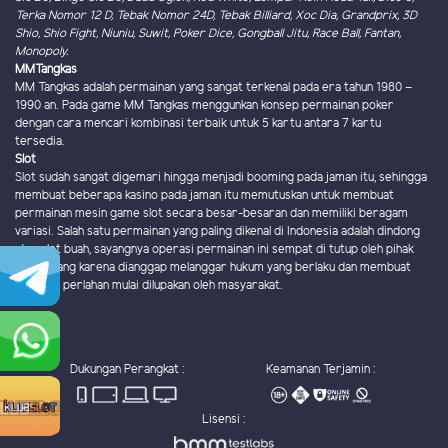
Terka Nomor 12 D, Tebak Nomor 24D, Tebak Billiard, Xoc Dia, Grandprix, 3D
Shio, Shio Fight, Niuniu, Suwit, Poker Dice, Gongball Jitu, Race Ball, Fantan,
Monopoly.
MMTangkas
MM Tangkas adalah permainan yang sangat terkenal pada era tahun 1980 –
1990 an. Pada game MM Tangkas menggunkan konsep permainan poker
dengan cara mencari kombinasi terbaik untuk 5 kartu antara 7 kartu
tersedia.
Slot
Slot sudah sangat digemari hingga menjadi booming pada jaman itu, sehingga
membuat beberapa kasino pada jaman itu memutuskan untuk membuat
permainan mesin game slot secara besar-besaran dan memiliki beragam
variasi. Salah satu permainan yang paling dikenal di Indonesia adalah dindong
atau slot buah, sayangnya operasi permainan ini sempat di tutup oleh pihak
berwenang karena dianggap melanggar hukum yang berlaku dan membuat
game ini perlahan mulai dilupakan oleh masyarakat.
Dukungan Perangkat :
Keamanan Terjamin :
Lisensi :