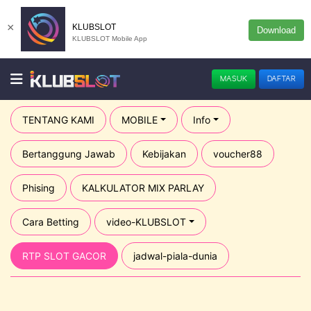
×
KLUBSLOT
Download
KLUBSLOT Mobile App
MASUK
DAFTAR
TENTANG KAMI
MOBILE
Info
Bertanggung Jawab
Kebijakan
voucher88
Phising
KALKULATOR MIX PARLAY
Cara Betting
video-KLUBSLOT
RTP SLOT GACOR
jadwal-piala-dunia