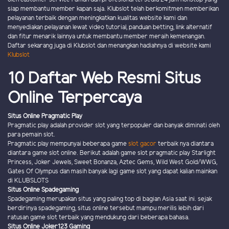
siap membantu member kapan saja. Klubslot telah berkomitmen memberikan
pelayanan terbaik dengan meningkatkan kualitas website kami dan
menyediakan pelayanan lewat video tutorial, panduan betting, link alternatif
dan fitur menarik lainnya untuk membantu member meraih kemenangan.
Daftar sekarang juga di Klubslot dan menangkan hadiahnya di website kami
Klubslot
10 Daftar Web Resmi Situs
Online Terpercaya
Situs Online Pragmatic Play
Pragmatic play adalah provider slot yang terpopuler dan banyak diminati oleh
para pemain slot.
Pragmatic play mempunyai beberapa game
slot gacor
terbaik nya diantara
diantara game slot online. Berikut adalah game slot pragmatic play Starlight
Princess, Joker Jewels, Sweet Bonanza, Aztec Gems, Wild West Gold/WWG,
Gates Of Olympus dan masih banyak lagi game slot yang dapat kalian mainkan
di KLUBSLOTS
Situs Online Spadegaming
Spadegaming merupakan situs yang paling top di bagian Asia saat ini. sejak
berdirinya spadegaming, situs online tersebut mampu merilis lebih dari
ratusan game slot terbaik yang mendukung dari beberapa bahasa.
Situs Online Joker123 Gaming