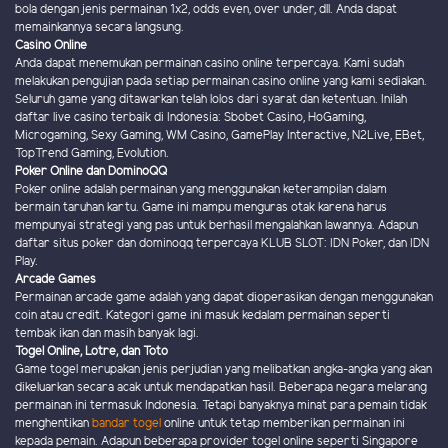
bola dengan jenis permainan 1x2, odds even, over under, dll. Anda dapat
memainkannya secara langsung.
Casino Online
Anda dapat menemukan permainan casino online terpercaya. Kami sudah
melakukan pengujian pada setiap permainan casino online yang kami sediakan.
Seluruh game yang ditawarkan telah lolos dari syarat dan ketentuan. Inilah
daftar live casino terbaik di Indonesia: Sbobet Casino, HoGaming,
Microgaming, Sexy Gaming, WM Casino, GamePlay Interactive, N2Live, EBet,
TopTrend Gaming, Evolution.
Poker Online dan DominoQQ
Poker online adalah permainan yang menggunakan keterampilan dalam
bermain taruhan kartu. Game ini mampu menguras otak karena harus
mempunyai strategi yang pas untuk berhasil mengalahkan lawannya. Adapun
daftar situs poker dan dominoqq terpercaya KLUB SLOT: IDN Poker, dan IDN
Play.
Arcade Games
Permainan arcade game adalah yang dapat dioperasikan dengan menggunakan
coin atau credit. Kategori game ini masuk kedalam permainan seperti
tembak ikan dan masih banyak lagi.
Togel Online, Lotre, dan Toto
Game togel merupakan jenis perjudian yang melibatkan angka-angka yang akan
dikeluarkan secara acak untuk mendapatkan hasil. Beberapa negara melarang
permainan ini termasuk Indonesia. Tetapi banyaknya minat para pemain tidak
menghentikan
bandar togel
online untuk tetap memberikan permainan ini
kepada pemain. Adapun beberapa provider togel online seperti Singapore