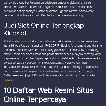
dan ewallet yang bertujuan memudahkan member melakukan transaksi
deposit maupun withdraw. Kami juga menyediakan bonus menarik dan
berlimpah setiap harinya. Daftar sekarang juga dan nikmati pengalaman
bermain judi online yang unik. Raih hadiah menariknya sekarang.
Judi Slot Online Terlengkap
Klubslot
Klubslot atau
klub slot
atau Klubslots merupakan situs judi online resmi yang
memiliki legalitas dan lisensi dari PAGCOR (Philippine Amusement and Gaming
Corporation) dan BMM Testlabs sehingga terjamin keamanannya. Didukung
oleh customer service ramah dan profesional tersedia 24 jam nonstop yang
siap membantu member kapan saja. Klubslot telah berkomitmen memberikan
pelayanan terbaik dengan meningkatkan kualitas website kami dan
menyediakan pelayanan lewat video tutorial, panduan betting, link alternatif
dan fitur menarik lainnya untuk membantu member meraih kemenangan.
Daftar sekarang juga di Klubslot dan menangkan hadiahnya di website kami
Klubslot
10 Daftar Web Resmi Situs
Online Terpercaya