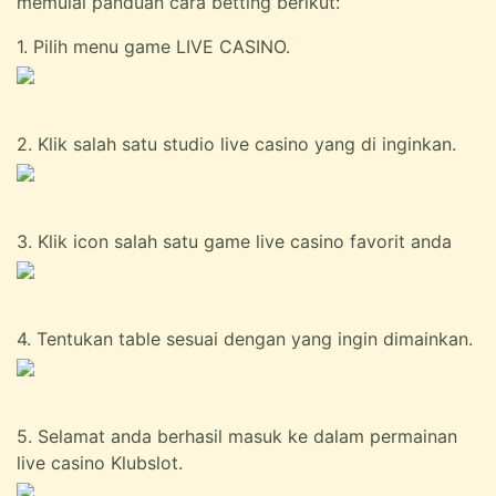
memulai panduan cara betting berikut:
1. Pilih menu game LIVE CASINO.
2. Klik salah satu studio live casino yang di inginkan.
3. Klik icon salah satu game live casino favorit anda
4. Tentukan table sesuai dengan yang ingin dimainkan.
5. Selamat anda berhasil masuk ke dalam permainan
live casino Klubslot.